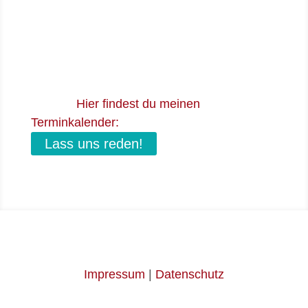
Situation wirklich berücksichtigen kann,
verabrede dich gern für ein Telefonat oder
einen Video-Call mit mir. Ich sage dir auch
ehrlich, wenn ich das Gefühl habe, dass der
Workshop im Moment nicht das Richtige für
dich ist.
Hier findest du meinen
Terminkalender:
Lass uns reden!
Impressum
|
Datenschutz