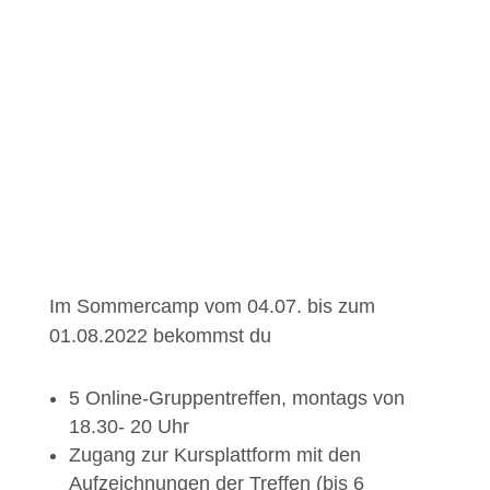
Melde dich jetzt an für´s
Sommercamp für entspanntes
Essen
Für Menschen, die vor, nach oder statt der
Adipositas-OP zufriedener und gelassener
essen wollen
Im Sommercamp vom 04.07. bis zum
01.08.2022 bekommst du
5 Online-Gruppentreffen, montags von
18.30- 20 Uhr
Zugang zur Kursplattform mit den
Aufzeichnungen der Treffen (bis 6