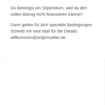
Du benötigst ein Stipendium, weil du den
vollen Betrag nicht finanzieren kannst?
Dann gelten für dich spezielle Bedingungen.
Schreib mir eine Mail für die Details:
willkommen@antjemueller.de
Noch Fragen? Ruf mich an!
Es soll wirklich passen für dich! Wenn du dir
nicht sicher bist, ob du und ich
zusammenpassen, ob ich deine spezielle