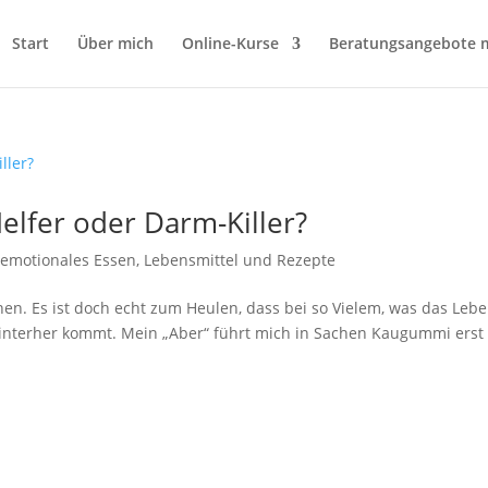
Start
Über mich
Online-Kurse
Beratungsangebote m
lfer oder Darm-Killer?
 emotionales Essen
,
Lebensmittel und Rezepte
nen. Es ist doch echt zum Heulen, dass bei so Vielem, was das Leb
 hinterher kommt. Mein „Aber“ führt mich in Sachen Kaugummi erst 