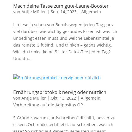
Mach deine Tasse zum gute-Laune-Booster
von
Antje Müller
|
Sep. 14, 2023
|
Allgemein
Ich lese ja schon von Berufs wegen jeden Tag ganz
viel darüber, wie wichtig gesundes Essen ist, was ich
unbedingt essen muss und welche Lebensmittel ja
das reinste Gift sind. Und trinken – gaanz wichtig.
Wie, du trinkst keine 5 Liter Detox-Tee jeden Tag?
Und du...
Ernährungsprotokoll: nervig oder nützlich
von
Antje Müller
|
Okt. 13, 2022
|
Allgemein
,
Vorbereitung auf die Adipositas OP
5 Gründe, warum „aufschreiben“ dir hilft, besser zu
essen „Och nööö…echt jetzt: aufschreiben, was ich
esse? So richtig auf Papier?“ Begeisterung geht