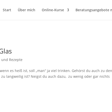
Start
Über mich
Online-Kurse
Beratungsangebote m
Glas
l und Rezepte
nn es heiß ist, soll „man“ ja viel trinken. Gehörst du auch zu de
 langweilig ist? Neigst du auch dazu, zu wenig oder gar nichts