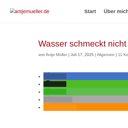
Start
Über mic
Wasser schmeckt nicht
von
Antje Müller
|
Juli 17, 2025
|
Allgemein
|
11 K
teilen
teilen
teilen
drucken
RSS-feed