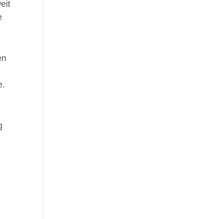
eit
e
en
e.
g