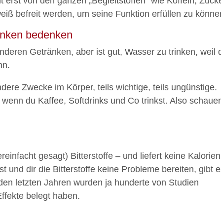
 erst von den ganzen „Begleitstoffen“ wie Koffein, Zucke
iß befreit werden, um seine Funktion erfüllen zu könne
änken bedenken
anderen Getränken, aber ist gut, Wasser zu trinken, weil 
nn.
andere Zwecke im Körper, teils wichtige, teils ungünstige.
, wenn du Kaffee, Softdrinks und Co trinkst. Also schaue
einfacht gesagt) Bitterstoffe – und liefert keine Kalorien
nd dir die Bitterstoffe keine Probleme bereiten, gibt 
 den letzten Jahren wurden ja hunderte von Studien
Effekte belegt haben.